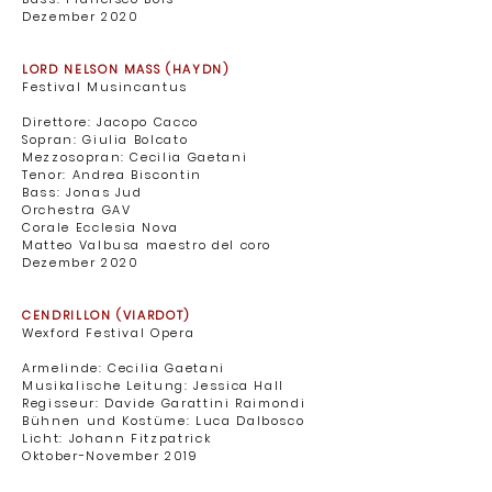
Dezember 2020
LORD NELSON MASS (HAYDN)
Festival Musincantus
Direttore: Jacopo Cacco
Sopran: Giulia Bolcato
Mezzosopran: Cecilia Gaetani
Tenor: Andrea Biscontin
Bass: Jonas Jud
Orchestra GAV ​
Corale Ecclesia Nova
Matteo Valbusa maestro del coro ​
Dezember 2020
CENDRILLON (VIARDOT)
Wexford Festival Opera
Armelinde: Cecilia Gaetani ​
Musikalische Leitung: Jessica Hall
Regisseur: Davide Garattini Raimondi
Bühnen und Kostüme: Luca Dalbosco
Licht: Johann Fitzpatrick ​
Oktober-November 2019 ​