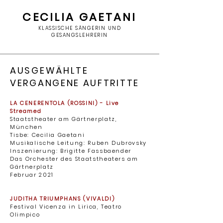
CECILIA GAETANI
KLASSISCHE SÄNGERIN UND
GESANGSLEHRERIN
AUSGEWÄHLTE
VERGANGENE AUFTRITTE
LA CENERENTOLA (ROSSINI) - Live
Streamed
Staatstheater am Gärtnerplatz,
München ​
Tisbe: Cecilia Gaetani
Musikalische Leitung: Ruben Dubrovsky
Inszenierung: Brigitte Fassbaender
Das Orchester des Staatstheaters am
Gärtnerplatz
Februar 2021
JUDITHA TRIUMPHANS (VIVALDI)
Festival Vicenza in Lirica, Teatro
Olimpico