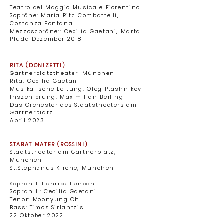
Teatro del Maggio Musicale Fiorentino ​
Sopräne: Maria Rita Combattelli,
Costanza Fontana
Mezzosopräne:: Cecilia Gaetani, Marta
Pluda ​
Dezember 2018
RITA (DONIZETTI)
Gärtnerplatztheater, München ​
Rita: Cecilia Gaetani
Musikalische Leitung: Oleg Ptashnikov
Inszenierung: Maximilian Berling
Das Orchester des Staatstheaters am
Gärtnerplatz ​
April 2023
STABAT MATER (ROSSINI)
Staatstheater am Gärtnerplatz,
München ​
St.Stephanus Kirche,
München ​
Sopran I: Henrike Henoch
Sopran II: Cecilia Gaetani
Tenor: Moonyung Oh
Bass: Timos Sirlantzis
22 Oktober 2022