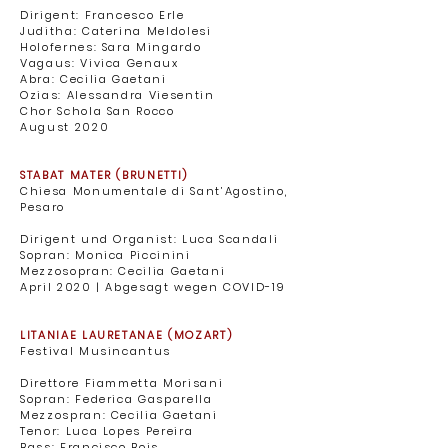
Dirigent: Francesco Erle
Juditha: Caterina Meldolesi
Holofernes: Sara Mingardo
Vagaus: Vivica Genaux
Abra: Cecilia Gaetani
Ozias: Alessandra Viesentin
Chor Schola San Rocco ​
August 2020
STABAT MATER (BRUNETTI)
Chiesa Monumentale di Sant’Agostino,
Pesaro ​
Dirigent und Organist: Luca Scandali
Sopran: Monica Piccinini
Mezzosopran: Cecilia Gaetani ​
April 2020 | Abgesagt wegen COVID-19
LITANIAE LAURETANAE (MOZART)
Festival Musincantus ​
Direttore Fiammetta Morisani
Sopran: Federica Gasparella
Mezzospran: Cecilia Gaetani
Tenor: Luca Lopes Pereira
Bass: Francisco Bois ​