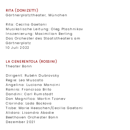
RITA (DONIZETTI)
Gärtnerplatztheater, München ​
Rita: Cecilia Gaetani
Musikalische Leitung: Oleg Ptashnikov
Inszenierung: Maximilian Berling
Das Orchester des Staatstheaters am
Gärtnerplatz ​
10 Juli 2022
LA CENERENTOLA (ROSSINI)
Theater Bonn
Dirigent: Rubén Dubrovsky
Regie: Leo Muscato
Angelina: Luciana Mancini
Ramiro: Francisco Brito
Dandini: Carl Rumstadt
Don Magnifico: Martin Tzonev
Clorinda: Lada Bockova
Tisbe: Marie Heeschen/Cecilia Gaetani
Alidoro: Lisandro Abadie
Beethoven Orchester Bonn
Dezember 2021