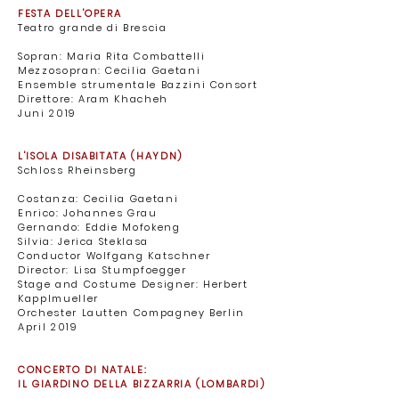
FESTA DELL'OPERA
Teatro grande di Brescia
Sopran: Maria Rita Combattelli
Mezzosopran: Cecilia Gaetani
Ensemble strumentale Bazzini Consort
Direttore: Aram Khacheh ​
Juni 2019
L'ISOLA DISABITATA (HAYDN)
Schloss Rheinsberg ​
Costanza: Cecilia Gaetani
Enrico: Johannes Grau
Gernando: Eddie Mofokeng
Silvia: Jerica Steklasa ​
Conductor Wolfgang Katschner
Director: Lisa Stumpfoegger
Stage and Costume Designer: Herbert
Kapplmueller
Orchester Lautten Compagney Berlin ​
April 2019
CONCERTO DI NATALE:
IL GIARDINO DELLA BIZZARRIA (LOMBARDI)